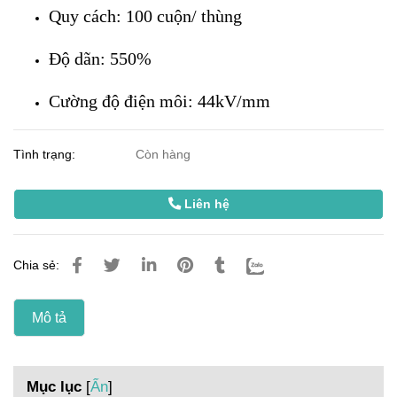
Quy cách: 100 cuộn/ thùng
Độ dãn: 550%
Cường độ điện môi: 44kV/mm
Tình trạng:
Còn hàng
Liên hệ
Chia sẻ:
Mô tả
Mục lục
[
Ẩn
]