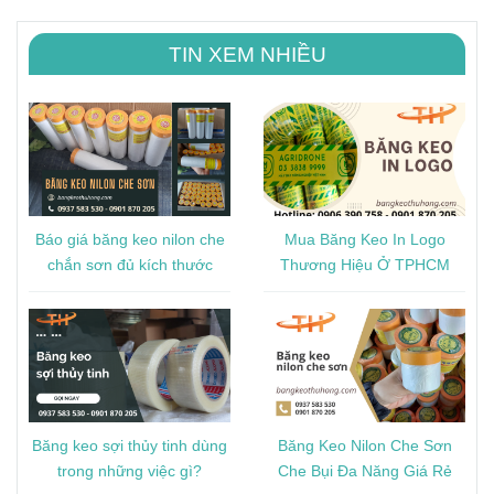
TIN XEM NHIỀU
Báo giá băng keo nilon che
Mua Băng Keo In Logo
chắn sơn đủ kích thước
Thương Hiệu Ở TPHCM
Băng keo sợi thủy tinh dùng
Băng Keo Nilon Che Sơn
trong những việc gì?
Che Bụi Đa Năng Giá Rẻ