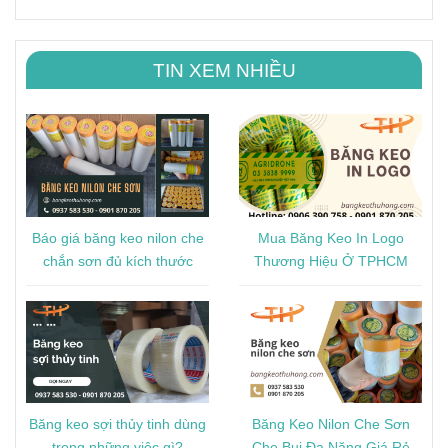
TIN XEM NHIỀU
Báo giá băng keo nilon che
Mua Băng Keo In Logo
chắn sơn đủ kích thước
Thương Hiệu Ở TPHCM
Băng keo sợi thủy tinh dùng
Băng Keo Nilon Che Sơn
trong những việc gì?
Che Bụi Đa Năng Giá Rẻ