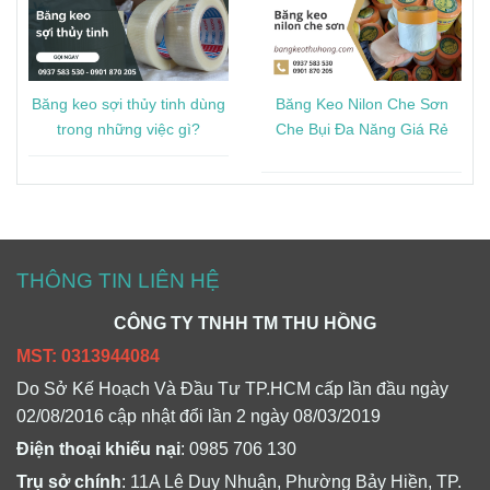
Băng keo sợi thủy tinh dùng
Băng Keo Nilon Che Sơn
trong những việc gì?
Che Bụi Đa Năng Giá Rẻ
THÔNG TIN LIÊN HỆ
CÔNG TY TNHH TM THU HỒNG
MST: 0313944084
Do Sở Kế Hoạch Và Đầu Tư TP.HCM cấp lần đầu ngày
02/08/2016 cập nhật đổi lần 2 ngày 08/03/2019
Điện thoại khiếu nại
: 0985 706 130
Trụ sở chính
: 11A Lê Duy Nhuận, Phường Bảy Hiền, TP.