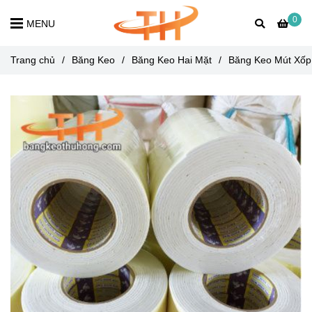
0
MENU
Trang chủ
/
Băng Keo
/
Băng Keo Hai Mặt
/
Băng Keo Mút Xốp 