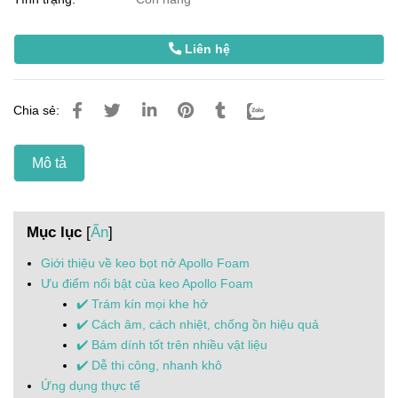
Liên hệ
Chia sẻ:
Mô tả
Mục lục
[
Ẩn
]
Giới thiệu về keo bọt nở Apollo Foam
Ưu điểm nổi bật của keo Apollo Foam
✔️ Trám kín mọi khe hở
✔️ Cách âm, cách nhiệt, chống ồn hiệu quả
✔️ Bám dính tốt trên nhiều vật liệu
✔️ Dễ thi công, nhanh khô
Ứng dụng thực tế