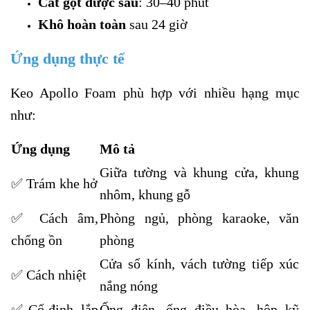
Cắt gọt được sau
: 30–40 phút
Khô hoàn toàn
sau 24 giờ
Ứng dụng thực tế
Keo Apollo Foam phù hợp với nhiều hạng mục
như:
Ứng dụng
Mô tả
Giữa tường và khung cửa, khung
✅ Trám khe hở
nhôm, khung gỗ
✅ Cách âm,
Phòng ngủ, phòng karaoke, văn
chống ồn
phòng
Cửa sổ kính, vách tường tiếp xúc
✅ Cách nhiệt
nắng nóng
✅ Cố định, lắp
Ống điện, ống điều hòa, hộp kỹ