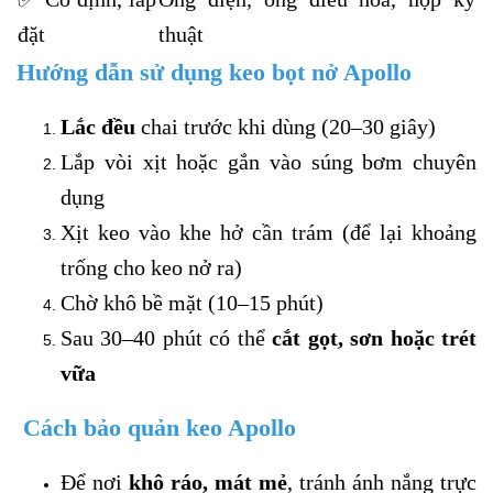
đặt
thuật
Hướng dẫn sử dụng keo bọt nở Apollo
Lắc đều
chai trước khi dùng (20–30 giây)
Lắp vòi xịt hoặc gắn vào súng bơm chuyên
dụng
Xịt keo vào khe hở cần trám (để lại khoảng
trống cho keo nở ra)
Chờ khô bề mặt (10–15 phút)
Sau 30–40 phút có thể
cắt gọt, sơn hoặc trét
vữa
Cách bảo quản keo Apollo
Để nơi
khô ráo, mát mẻ
, tránh ánh nắng trực