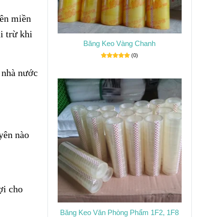
tên miền
i trừ khi
Băng Keo Vàng Chanh
(0)
 nhà nước
uyên nào
ợi cho
Băng Keo Văn Phòng Phẩm 1F2, 1F8