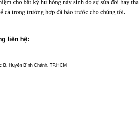
hiệm cho bất kỳ hư hỏng nảy sinh do sự sửa đổi hay tha
ể cả trong trường hợp đã báo trước cho chúng tôi.
g liên hệ:
ộc B, Huyện Bình Chánh, TP.HCM