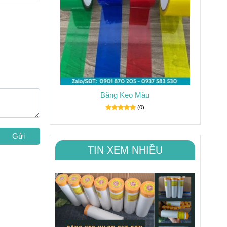
Băng Keo Màu
(0)
Gửi
TIN XEM NHIỀU