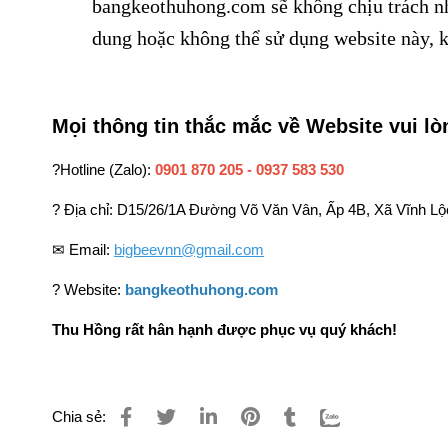
bangkeothuhong.com
sẽ không chịu trách n
dung hoặc không thể sử dụng website này, k
Mọi thông tin thắc mắc về Website vui lòn
?Hotline (Zalo):
0901 870 205 - 0937 583 530
? Địa chỉ: D15/26/1A Đường Võ Văn Vân, Ấp 4B, Xã Vĩnh L
✉ Email:
bigbeevnn@gmail.com
? Website:
bangkeothuhong.com
Thu Hồng rất hân hạnh được phục vụ quý khách!
Chia sẻ: