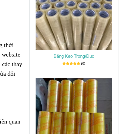
g thời
n website
Băng Keo Trong/Đục
 các thay
(0)
sửa đổi
liên quan