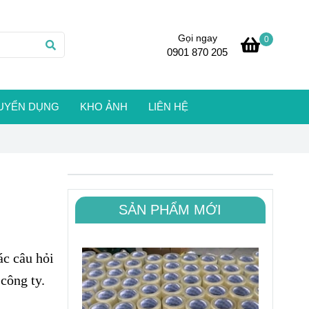
Gọi ngay
0
0901 870 205
UYỂN DỤNG
KHO ẢNH
LIÊN HỆ
SẢN PHẨM MỚI
ác câu hỏi
công ty.