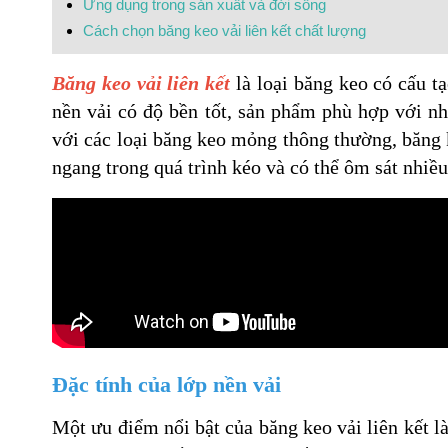
Ứng dụng trong sản xuất và đời sống
Cách chọn băng keo vải liên kết chất lượng
Băng keo vải liên kết
là loại băng keo có cấu t
nền vải có độ bền tốt, sản phẩm phù hợp với nh
với các loại băng keo mỏng thông thường, băng ke
ngang trong quá trình kéo và có thể ôm sát nhiề
Đặc tính của lớp nền vải
Một ưu điểm nổi bật của băng keo vải liên kết là