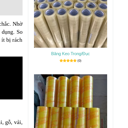
 chắc. Nhờ
t dụng. So
ít bị rách
Băng Keo Trong/Đục
(0)
, gỗ, vải,