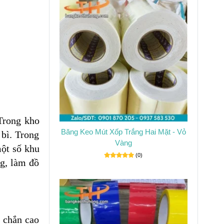
Trong kho
Băng Keo Mút Xốp Trắng Hai Mặt - Vỏ
bì. Trong
Vàng
một số khu
(0)
ng, làm đồ
c chắn cao