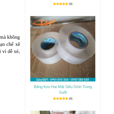
(0)
g mà không
hạn chế xê
 vì dễ xé,
Băng Keo Hai Mặt Siêu Dính Trong
Suốt
(0)