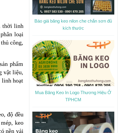
Báo giá băng keo nilon che chắn sơn đủ
 thời linh
kích thước
 phân loại
 thủ công,
 sản phẩm
 vật liệu,
 linh hoạt
Mua Băng Keo In Logo Thương Hiệu Ở
TPHCM
eo, độ đều
a mép, keo
có nền vải