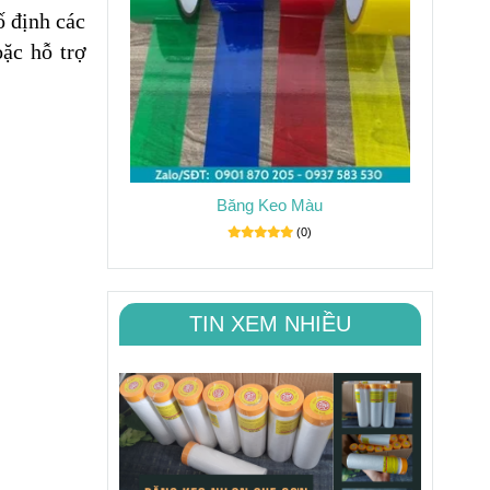
ố định các
oặc hỗ trợ
Băng Keo Màu
(0)
TIN XEM NHIỀU