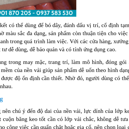
kết có thể dùng để bó dây, đánh dấu vị trí, cố định tạm
hờ màu sắc đa dạng, sản phẩm còn thuận tiện cho việc
anh trong quá trình làm việc. Với các cửa hàng, xưởng
t tư dễ dùng, dễ bảo quản và có tính ứng dụng cao.
ụng trong may mặc, trang trí, làm mô hình, đóng gói
 mềm của nền vải giúp sản phẩm dễ uốn theo hình dạng
được độ ổn định cần thiết. Nhờ đó, người dùng có thể
 nhau.
ng
 nên chú ý đến độ dai của nền vải, lực dính của lớp k
t cuộn băng keo tốt cần có lớp vải chắc, không dễ tư
o công việc cần quấn chặt hoặc gia cố, nên chọn loại 