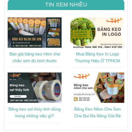
TIN XEM NHIỀU
Báo giá băng keo nilon che
Mua Băng Keo In Logo
chắn sơn đủ kích thước
Thương Hiệu Ở TPHCM
Băng keo sợi thủy tinh dùng
Băng Keo Nilon Che Sơn
trong những việc gì?
Che Bụi Đa Năng Giá Rẻ