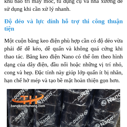
khu bảo trì máy móc, tủ dụng cụ và nhà xưởng để
sử dụng khi cần xử lý nhanh.
Độ dẻo và lực dính hỗ trợ thi công thuận
tiện
Một cuộn băng keo điện phù hợp cần có độ dẻo vừa
phải để dễ kéo, dễ quấn và không quá cứng khi
thao tác. Băng keo điện Nano có thể ôm theo hình
dạng của dây điện, đầu nối hoặc những vị trí nhỏ,
cong và hẹp. Đặc tính này giúp lớp quấn ít bị nhăn,
hạn chế hở mép và tạo bề mặt hoàn thiện gọn hơn.