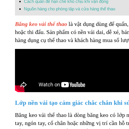
Cách quấn để hạn chế khó chịu khi vận động
Nguồn hàng cho phòng tập và cửa hàng thể thao
Băng keo vải thể thao
là vật dụng dùng để quấn, 
hoặc thi đấu. Sản phẩm có nền vải dai, dễ xé, bá
hàng dụng cụ thể thao và khách hàng mua số lượ
Lớp nền vải tạo cảm giác chắc chắn khi s
Băng keo vải thể thao là dòng băng keo có lớp
tay, ngón tay, cổ chân hoặc những vị trí cần hỗ 