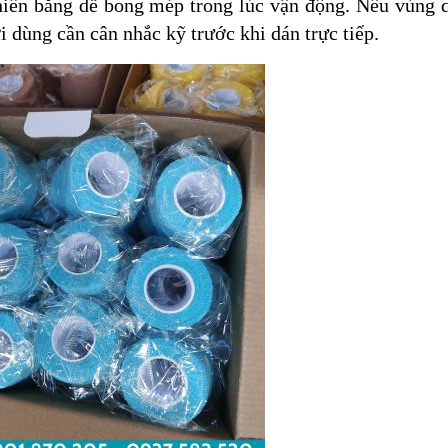
iến băng dễ bong mép trong lúc vận động. Nếu vùng d
i dùng cần cân nhắc kỹ trước khi dán trực tiếp.