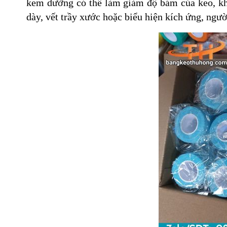
kem dưỡng có thể làm giảm độ bám của keo, kh
dày, vết trầy xước hoặc biểu hiện kích ứng, ngườ