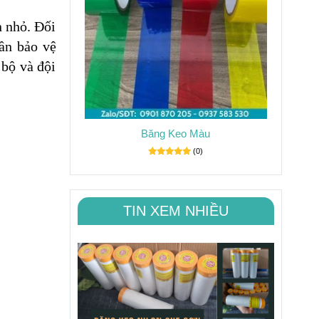
n nhỏ. Đối
cần bảo vệ
 bộ và đội
Băng Keo Màu
(0)
TIN XEM NHIỀU