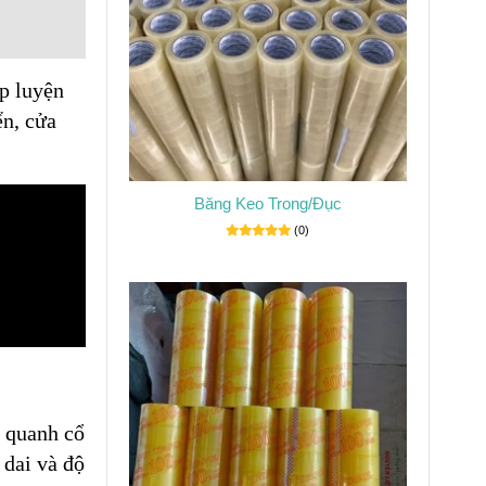
ập luyện
ển, cửa
Băng Keo Trong/Đục
(0)
n quanh cổ
 dai và độ