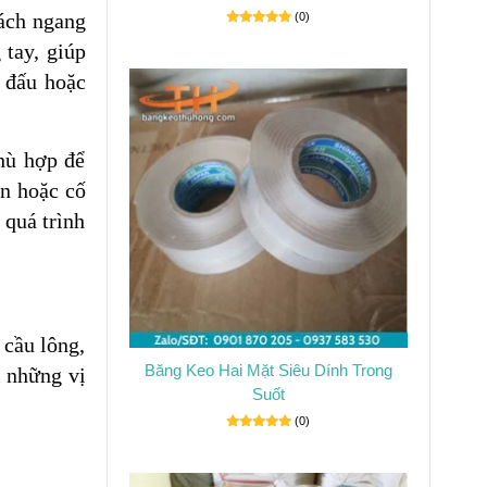
rách ngang
(0)
 tay, giúp
i đấu hoặc
hù hợp để
ân hoặc cố
 quá trình
 cầu lông,
Băng Keo Hai Mặt Siêu Dính Trong
i những vị
Suốt
(0)