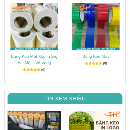
Băng Keo Mút Xốp Trắng
Băng Keo Màu
Hai Mặt - Vỏ Vàng
(0)
(0)
TIN XEM NHIỀU