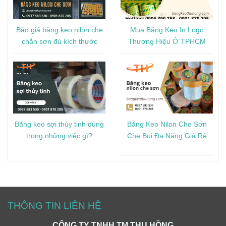
Báo giá băng keo nilon che
Mua Băng Keo In Logo
chắn sơn đủ kích thước
Thương Hiệu Ở TPHCM
Băng keo sợi thủy tinh dùng
Băng Keo Nilon Che Sơn
trong những việc gì?
Che Bụi Đa Năng Giá Rẻ
THÔNG TIN LIÊN HỆ
CÔNG TY TNHH TM THU HỒNG